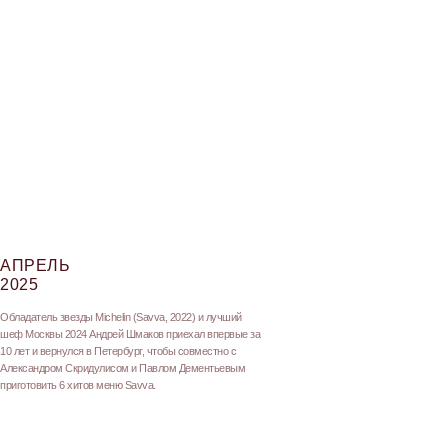
АПРЕЛЬ
2025
Обладатель звезды Michelin (Savva, 2022) и лучший
шеф Москвы 2024 Андрей Шмаков приехал впервые за
10 лет и вернулся в Петербург, чтобы совместно с
Александром Скридулисом и Павлом Дементьевым
приготовить 6 хитов меню Savva.