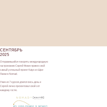
Наши контакты:
доставка
+7 (921) 782-77-11
забронировать
г. Санкт-Петербург
ул. Ленина, 18/49
ПОЛИТИКА КОНФИДЕНЦИАЛЬНОСТИ
СЕНТЯБРЬ
2025
Отправившийся покорять международную
гастрономию Сергей Фокин привез свой
самый успешный проект Kaiyo из Шри-
Ланки в Nomad.
Ужин из 7 курсов длился весь день и
Сергей лично презентовал свой сет
каждому гостю.