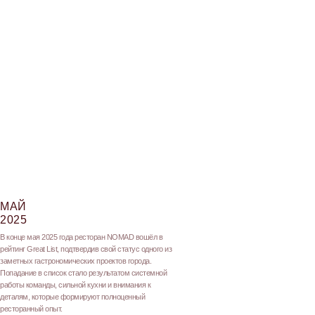
МАЙ
2025
В конце мая 2025 года ресторан NOMAD вошёл в
рейтинг Great List, подтвердив свой статус одного из
заметных гастрономических проектов города.
Попадание в список стало результатом системной
работы команды, сильной кухни и внимания к
деталям, которые формируют полноценный
ресторанный опыт.