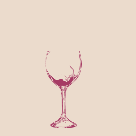
МЕНЮ
ЛИСИЧЕК
Свежие блюда с
сезонными
Классические блю
лисичками.
европейской кухни
СМОТРЕТЬ МЕ
СМОТРЕТЬ МЕНЮ
НЕОБЫЧН
ЛЕТНЕЕ МЕНЮ
ПОДАЧИ
Сезонные позиции
Позиции,
которые хочется
сфотографироват
СМОТРЕТЬ МЕ
СМОТРЕТЬ МЕНЮ