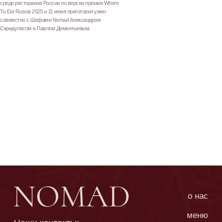
среди ресторанов России по версии премии Where
To Eat Russia 2025 и 11 июня приготовил ужин
совместно с Шефами Nomad Александром
Скридулисом и Павлом Дементьевым.