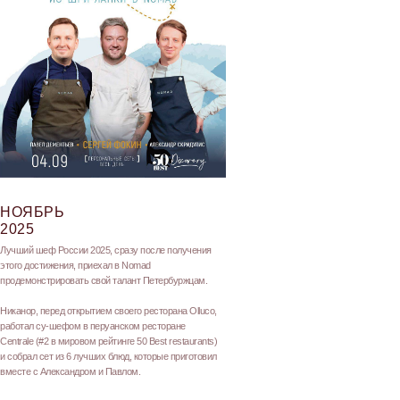
НОЯБРЬ
2025
Лучший шеф России 2025, сразу после получения
этого достижения, приехал в Nomad
продемонстрировать свой талант Петербуржцам.
Никанор, перед открытием своего ресторана Olluco,
работал су-шефом в перуанском ресторане
Centrale (#2 в мировом рейтинге 50 Best restaurants)
и собрал сет из 6 лучших блюд, которые приготовил
вместе с Александром и Павлом.